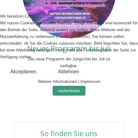
Wir benutzen Cookies
J
Wir nutzen Cookies auf unserer Website. Einige von ihnen sind essenziell für
den Betrieb der Seite, während andere uns helfen, diese Website und die
Nutzererfahrung zu verbessern (Tracking Cookies). Sie können selbst
entscheiden, ob Sie die Cookies zulassen möchten. Bitte beachten Sie, dass
Neues Programm bis Juli
bei einer Ablehnung womöglich nicht mehr alle Funktionalitäten der Seite zur
Verfügung stehen.
Das neue Programm der Jungschar bis Juli ist
verfügbar.
Akzeptieren
Ablehnen
Weitere Informationen
|
Impressum
weiterlesen
So finden Sie uns