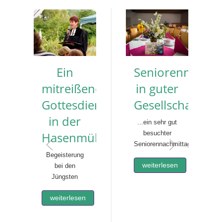
Ein
Seniorennachmi
mitreißender
in guter
Gottesdienst
Gesellschaft
in der
...ein sehr gut
Hasenmühle
besuchter
Seniorennachmittag
Begeisterung
weiterlesen
bei den
Jüngsten
weiterlesen