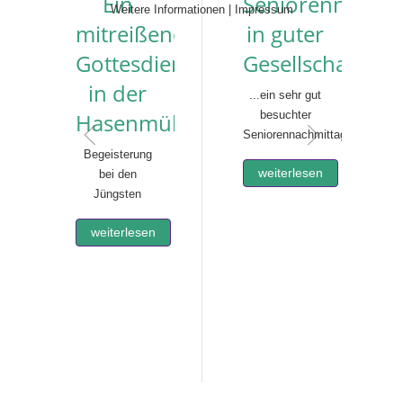
Ein
Seniorennachmi
Weitere Informationen
|
Impressum
mitreißender
in guter
Gottesdienst
Gesellschaft
in der
...ein sehr gut
Hasenmühle
besuchter
Seniorennachmittag
Begeisterung
weiterlesen
bei den
Jüngsten
weiterlesen