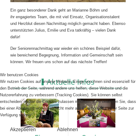
Ein ganz besonderer Dank geht an Marianne Böhm und
ihr engagiertes Team, die mit viel Einsatz, Organisationstalent
und Herzblut diesen Nachmittag möglich gemacht haben. Ebenso
unterstützten Julius, Emilie und Eva tatkräftig – vielen Dank
dafür!
Der Seniorennachmittag war wieder ein schönes Beispiel dafür,
wie bereichernd Begegnung, Information und Gemeinschaft sein
können. Wir freuen uns schon auf das nächste Treffen!
Wir benutzen Cookies
Aktuelle Infos
Wir nutzen Cookies auf unserer Website. Einige von ihnen sind essenziell für
den Betrieb der Seite, während andere uns helfen, diese Website und die
Nutzererfahrung zu verbessern (Tracking Cookies). Sie können selbst
entscheiden, ob Sie die Cookies zulassen möchten. Bitte beachten Sie, dass
bei einer Ablehnung womöglich nicht mehr alle Funktionalitäten der Seite zur
Verfügung stehen.
Akzeptieren
Ablehnen