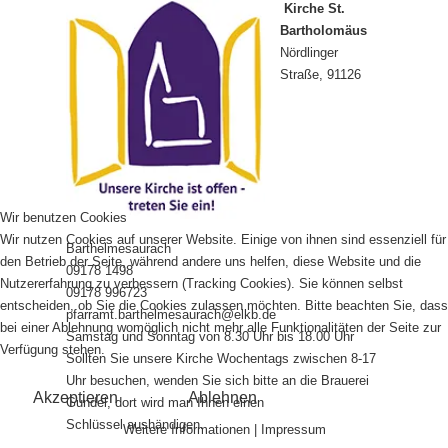
Kirche St.
Bartholomäus
Nördlinger
Straße, 91126
Wir benutzen Cookies
Wir nutzen Cookies auf unserer Website. Einige von ihnen sind essenziell für
Barthelmesaurach
den Betrieb der Seite, während andere uns helfen, diese Website und die
09178 1498
Nutzererfahrung zu verbessern (Tracking Cookies). Sie können selbst
09178 996723
entscheiden, ob Sie die Cookies zulassen möchten. Bitte beachten Sie, dass
pfarramt.barthelmesaurach@elkb.de
bei einer Ablehnung womöglich nicht mehr alle Funktionalitäten der Seite zur
Samstag und Sonntag von 8.30 Uhr bis 18.00 Uhr
Verfügung stehen.
Sollten Sie unsere Kirche Wochentags zwischen 8-17
Uhr besuchen, wenden Sie sich bitte an die Brauerei
Akzeptieren
Ablehnen
Gundel, dort wird man Ihnen einen
Schlüssel aushändigen.
Weitere Informationen
|
Impressum